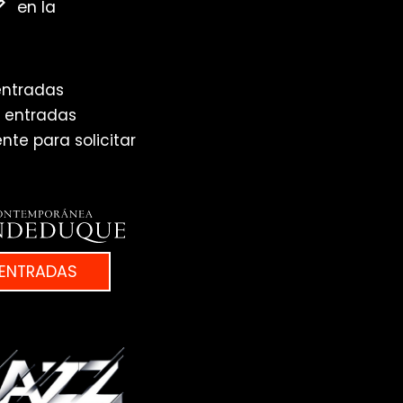
en la
entradas
e entradas
te para solicitar
ENTRADAS