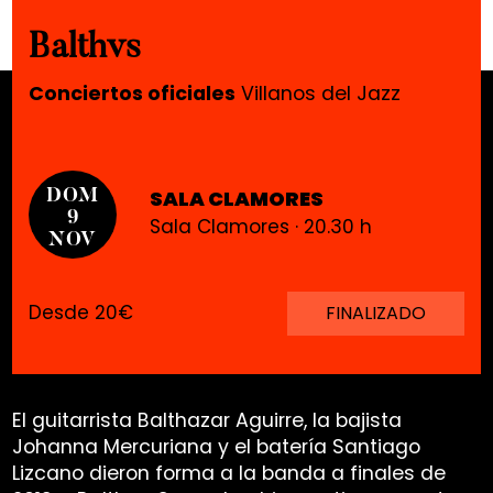
Balthvs
Conciertos oficiales
Villanos del Jazz
SALA CLAMORES
DOM
9
Sala Clamores · 20.30 h
NOV
Desde 20€
FINALIZADO
El guitarrista Balthazar Aguirre, la bajista
Johanna Mercuriana y el batería Santiago
Lizcano dieron forma a la banda a finales de