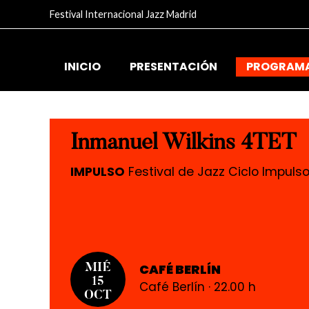
Festival Internacional Jazz Madrid
INICIO
PRESENTACIÓN
PROGRAM
Inmanuel Wilkins 4TET
IMPULSO
Festival de Jazz Ciclo Impuls
CAFÉ BERLÍN
MIÉ
15
Café Berlín · 22.00 h
OCT