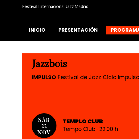
Festival Internacional Jazz Madrid
INICIO
PRESENTACIÓN
PROGRAM
Jazzbois
IMPULSO
Festival de Jazz Ciclo Impuls
TEMPLO CLUB
SÁB
22
Tempo Club · 22.00 h
NOV