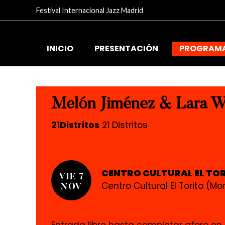
Festival Internacional Jazz Madrid
INICIO
PRESENTACIÓN
PROGRAM
Melón Jiménez & Lara W
21Distritos
21 Distritos
CENTRO CULTURAL EL TO
VIE 7
Centro Cultural El Torito (Mor
NOV