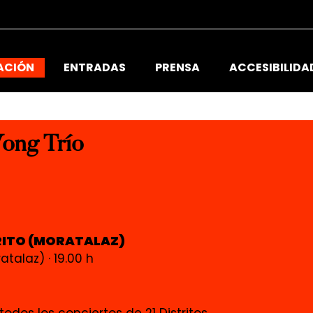
ACIÓN
ENTRADAS
PRENSA
ACCESIBILIDA
ong Trío
RITO (MORATALAZ)
atalaz) · 19.00 h