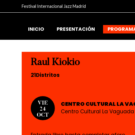
Festival Internacional Jazz Madrid
INICIO
PRESENTACIÓN
PROGRAM
Raul Kiokio
21Distritos
CENTRO CULTURAL LA VA
VIE
24
Centro Cultural La Vaguada (
OCT