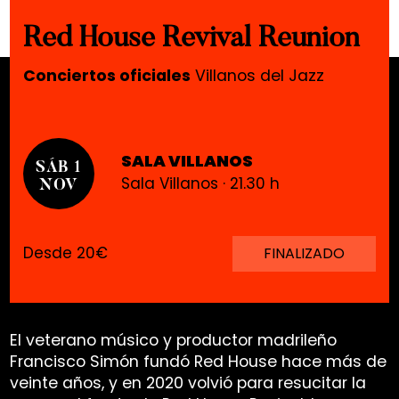
Red House Revival Reunion
Conciertos oficiales
Villanos del Jazz
SALA VILLANOS
SÁB 1
Sala Villanos · 21.30 h
NOV
Desde 20€
FINALIZADO
El veterano músico y productor madrileño
Francisco Simón fundó Red House hace más de
veinte años, y en 2020 volvió para resucitar la