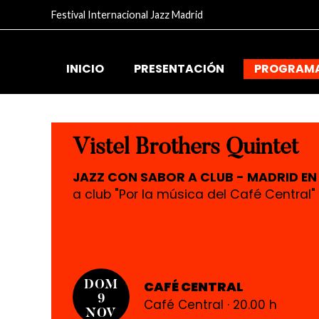
Festival Internacional Jazz Madrid
INICIO
PRESENTACIÓN
PROGRAM
Vistel Brothers Quintet
JAZZ CON SABOR A CLUB - MADRID EN
a club "Por la música del Café Central"
CAFÉ CENTRAL
DOM
9
Café Central · 20.00 h
NOV